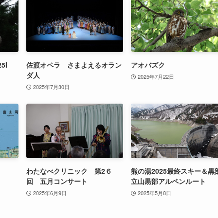
5I
佐渡オペラ さまよえるオラン
アオバズク
ダ人
2025年7月22日
2025年7月30日
わたなべクリニック 第2６
熊の湯2025最終スキー＆黒
回 五月コンサート
立山黒部アルペンルート
2025年6月9日
2025年5月8日