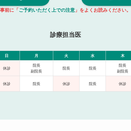
事前に「
ご予約いただく上での注意
」をよくお読みください。
診療担当医
日
月
火
水
木
院長
院長
休診
院長
院長
副院長
副院長
休診
院長
休診
院長
休診