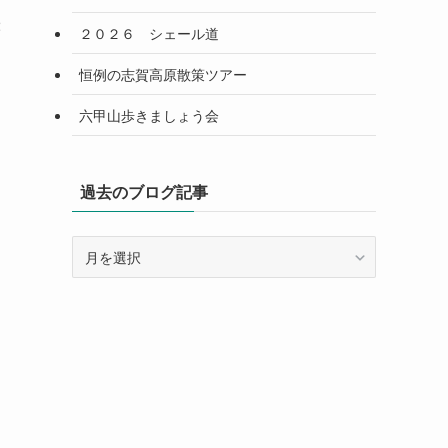
2
２０２６ シェール道
恒例の志賀高原散策ツアー
六甲山歩きましょう会
過去のブログ記事
過
去
の
ブ
ロ
グ
記
事