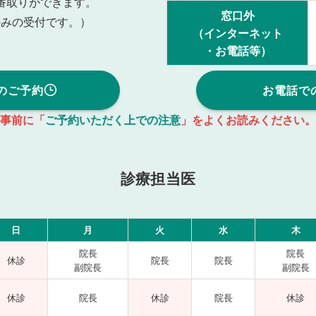
番取りができます。
窓口外
のみの受付です。）
（インターネット
・お電話等）
のご予約
お電話で
事前に「
ご予約いただく上での注意
」をよくお読みください。
診療担当医
日
月
火
水
木
院長
院長
休診
院長
院長
副院長
副院長
休診
院長
休診
院長
休診