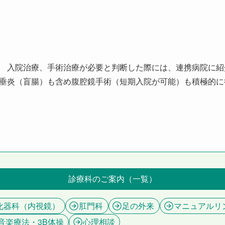
 入院治療、手術治療が必要と判断した際には、連携病院に紹
垂炎（盲腸）も含め腹腔鏡手術（短期入院が可能）も積極的に
診療科のご案内（一覧）
化器科（内視鏡）
肛門科
足の外来
マニュアルリ
音楽療法・3B体操
心理相談