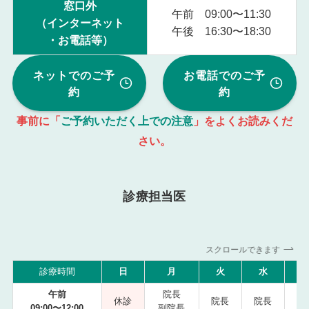
窓口外
午前 09:00〜11:30
（インターネット
午後 16:30〜18:30
・お電話等）
ネットでのご予
お電話でのご予
約
約
事前に「
ご予約いただく上での注意
」をよくお読みくだ
さい。
診療担当医
スクロールできます
診療時間
日
月
火
水
午前
院長
休診
院長
院長
09:00〜12:00
副院長
副