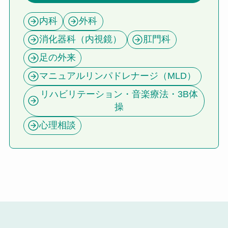
内科
外科
消化器科（内視鏡）
肛門科
足の外来
マニュアルリンパドレナージ（MLD）
リハビリテーション・音楽療法・3B体
操
心理相談