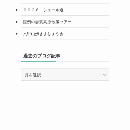
２０２６ シェール道
恒例の志賀高原散策ツアー
六甲山歩きましょう会
過去のブログ記事
過
去
の
ブ
ロ
グ
記
事