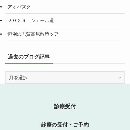
アオバズク
２０２６ シェール道
恒例の志賀高原散策ツアー
過去のブログ記事
過
去
の
ブ
ロ
診療受付
グ
記
診療の受付・ご予約
事