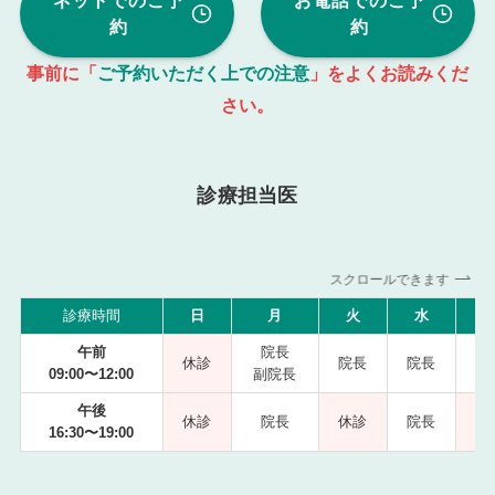
ネットでのご予
お電話でのご予
約
約
事前に「
ご予約いただく上での注意
」をよくお読みくだ
さい。
診療担当医
スクロールできます
診療時間
日
月
火
水
午前
院長
休診
院長
院長
09:00〜12:00
副院長
副
午後
休診
院長
休診
院長
16:30〜19:00