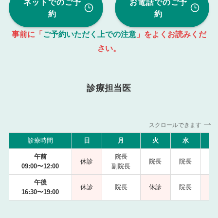
ネットでのご予
お電話でのご予
約
約
事前に「
ご予約いただく上での注意
」をよくお読みくだ
さい。
診療担当医
スクロールできます
診療時間
日
月
火
水
午前
院長
休診
院長
院長
09:00〜12:00
副院長
副
午後
休診
院長
休診
院長
16:30〜19:00