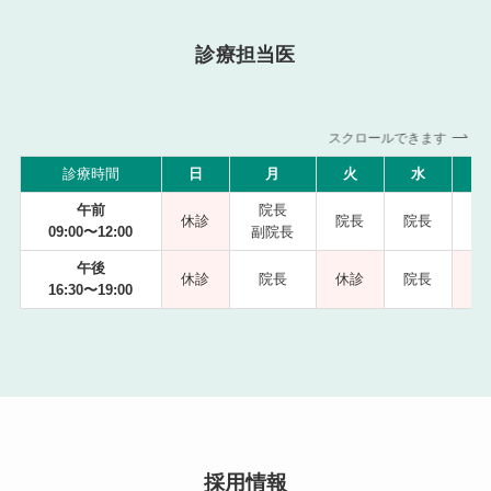
診療担当医
スクロールできます
診療時間
日
月
火
水
午前
院長
休診
院長
院長
09:00〜12:00
副院長
副
午後
休診
院長
休診
院長
16:30〜19:00
採用情報