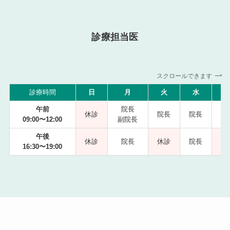
診療担当医
スクロールできます
診療時間
日
月
火
水
午前
院長
休診
院長
院長
09:00〜12:00
副院長
副
午後
休診
院長
休診
院長
16:30〜19:00