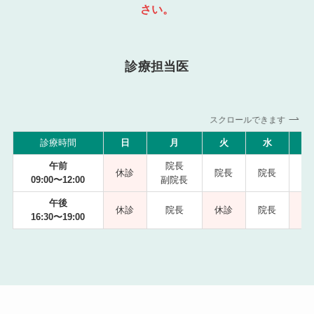
さい。
診療担当医
スクロールできます
診療時間
日
月
火
水
午前
院長
休診
院長
院長
09:00〜12:00
副院長
副
午後
休診
院長
休診
院長
16:30〜19:00