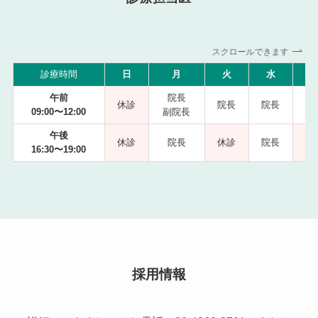
スクロールできます
診療時間
日
月
火
水
午前
院長
休診
院長
院長
09:00〜12:00
副院長
副
午後
休診
院長
休診
院長
16:30〜19:00
採用情報