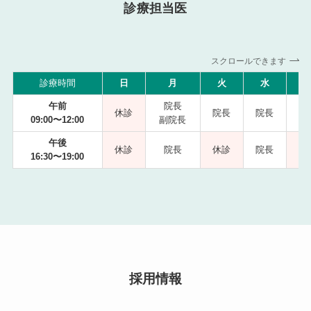
診療担当医
スクロールできます
診療時間
日
月
火
水
午前
院長
休診
院長
院長
09:00〜12:00
副院長
副
午後
休診
院長
休診
院長
16:30〜19:00
採用情報