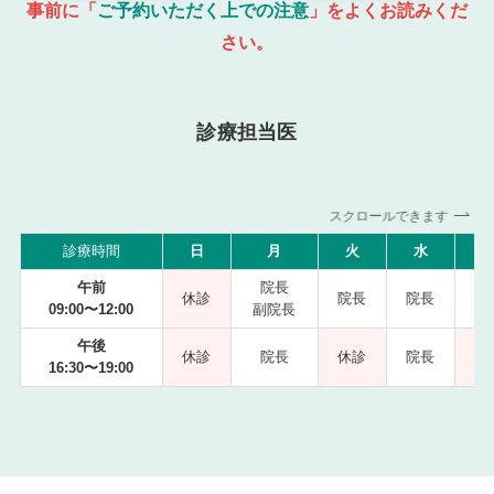
事前に「
ご予約いただく上での注意
」をよくお読みくだ
さい。
診療担当医
スクロールできます
診療時間
日
月
火
水
午前
院長
休診
院長
院長
09:00〜12:00
副院長
副
午後
休診
院長
休診
院長
16:30〜19:00