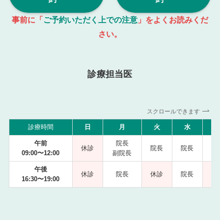
事前に「
ご予約いただく上での注意
」をよくお読みくだ
さい。
診療担当医
スクロールできます
診療時間
日
月
火
水
午前
院長
休診
院長
院長
09:00〜12:00
副院長
副
午後
休診
院長
休診
院長
16:30〜19:00