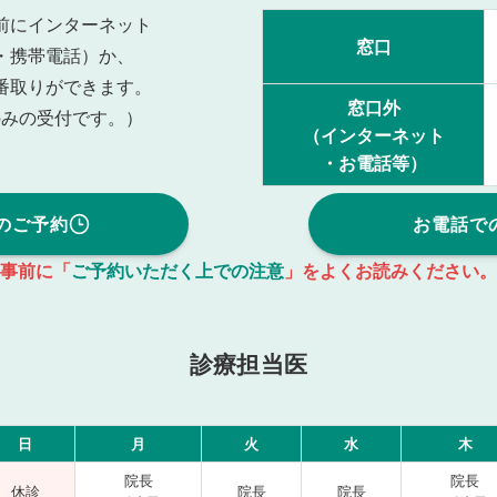
前にインターネット
窓口
・携帯電話）か、
番取りができます。
窓口外
のみの受付です。）
（インターネット
・お電話等）
のご予約
お電話で
事前に「
ご予約いただく上での注意
」をよくお読みください。
診療担当医
日
月
火
水
木
院長
院長
休診
院長
院長